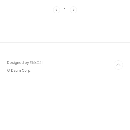
탕으로 공익직불금 신청 조건과 자주 묻는 질문들을
속 시원하게 정리해드립니다! 귀농 준비 중인데 공
1
익직불금 받을 수 있을까요? 공익직불금을 신청하
려면 다음과 같은 기본 요건을 충족해야 합니다:-
농업경영체로 등록되어 있을 것- 실제 경작하는 농
지가 1,000㎡ 이상일 것- 농외소득이 3,700만
원 이하일 것- 해당 농지가 특정 연도에 농업에 이
용된 이력이 있을 것- 임차 농지라면 합법적인 임대
계약 체결 필요또한, 신규 신청자의 경우 직전 3년
중 1년 이상 농..
Designed by 티스토리
© Daum Corp.