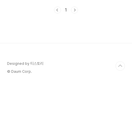
음날은 B블로그… 이러다 보니 정작 내 메인 블로그
하나도 제대로 키우기 어렵더라구요. 그래서 오늘은
1
저처럼 블로그 여러 개 운영하는 분들을 위해, 계정
당 5개 블로그를 효율적으로 관리하고 최적화하는
꿀팁들을 정리해봤어요. 아마 다 읽고 나면 '아! 이
렇게 하면 됐구나' 싶으실 거예요.목차콘텐츠 전략
세우기 포스팅 일정 관리 비법 SEO 최적화 핵심 포
인트 분석 툴로 성과 모니터링 자동화 툴 200% 활
용하기 수익화로 연결하는 실전 팁콘텐츠 전략 세우
기 ..
Designed by 티스토리
© Daum Corp.